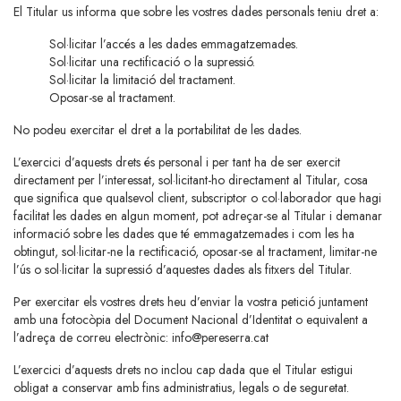
El Titular us informa que sobre les vostres dades personals teniu dret a:
Sol·licitar l’accés a les dades emmagatzemades.
Sol·licitar una rectificació o la supressió.
Sol·licitar la limitació del tractament.
Oposar-se al tractament.
No podeu exercitar el dret a la portabilitat de les dades.
L’exercici d’aquests drets és personal i per tant ha de ser exercit
directament per l’interessat, sol·licitant-ho directament al Titular, cosa
que significa que qualsevol client, subscriptor o col·laborador que hagi
facilitat les dades en algun moment, pot adreçar-se al Titular i demanar
informació sobre les dades que té emmagatzemades i com les ha
obtingut, sol·licitar-ne la rectificació, oposar-se al tractament, limitar-ne
l’ús o sol·licitar la supressió d’aquestes dades als fitxers del Titular.
Per exercitar els vostres drets heu d’enviar la vostra petició juntament
amb una fotocòpia del Document Nacional d’Identitat o equivalent a
l’adreça de correu electrònic:
info@pereserra.cat
L’exercici d’aquests drets no inclou cap dada que el Titular estigui
obligat a conservar amb fins administratius, legals o de seguretat.