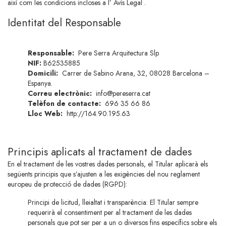
així com les condicions incloses a l’
Avís Legal
.
Identitat del Responsable
Responsable:
Pere Serra Arquitectura Slp
NIF:
B62535885
Domicili:
Carrer de Sabino Arana, 32, 08028 Barcelona –
Espanya.
Correu electrònic
:
info@pereserra.cat
Telèfon de contacte
:
696 35 66 86
Lloc Web
:
http://164.90.195.63
Principis aplicats al tractament de dades
En el tractament de les vostres dades personals, el Titular aplicarà els
següents principis que s’ajusten a les exigències del nou reglament
europeu de protecció de dades (RGPD):
Principi de licitud, lleialtat i transparència: El Titular sempre
requerirà el consentiment per al tractament de les dades
personals que pot ser per a un o diversos fins específics sobre els