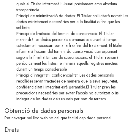
quals el Titular informarà l’Usuari prèviament amb absoluta
transparència.
Principi de minimització de dades: El Titular sol·licitarà només les
dades estrictament necessàries per a la finalitat o fins que les
sol·licita.
Principi de limitació del termini de conservació: El Titular
mantindrà les dades personals demanades durant el temps
estrictament necessari per a la fi o fins del tractament. El titular
informarà l’usuari del termini de conservació corresponent
segons la finalitat.En cas de subscripcions, el Titular revisarà
periòdicament les llistes i eliminarà aquells registres inactius
durant un temps considerable.
Principi d’integritat i confidencialitat: Les dades personals
recollides seran tractades de manera que la seva seguretat,
confidencialitat i integritat està garantida.El Titular pren les
precaucions necessàries per evitar l’accés no autoritzat o ús
indegut de les dades dels usuaris per part de tercers.
Obtenció de dades personals
Per navegar pel lloc web no cal que faciliti cap dada personal.
Drets