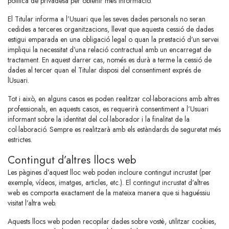
política de privadesa per obtenir més informació.
El Titular informa a l’Usuari que les seves dades personals no seran
cedides a terceres organitzacions, llevat que aquesta cessió de dades
estigui emparada en una obligació legal o quan la prestació d’un servei
impliqui la necessitat d’una relació contractual amb un encarregat de
tractament. En aquest darrer cas, només es durà a terme la cessió de
dades al tercer quan el Titular disposi del consentiment exprés de
lUsuari.
Tot i això, en alguns casos es poden realitzar col·laboracions amb altres
professionals, en aquests casos, es requerirà consentiment a l’Usuari
informant sobre la identitat del col·laborador i la finalitat de la
col·laboració. Sempre es realitzarà amb els estàndards de seguretat més
estrictes.
Contingut d’altres llocs web
Les pàgines d’aquest lloc web poden incloure contingut incrustat (per
exemple, vídeos, imatges, articles, etc.). El contingut incrustat d’altres
web es comporta exactament de la mateixa manera que si haguéssiu
visitat l’altra web.
Aquests llocs web poden recopilar dades sobre vostè, utilitzar cookies,