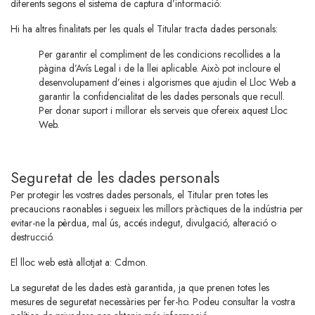
diferents segons el sistema de captura d’informació:
Hi ha altres finalitats per les quals el Titular tracta dades personals:
Per garantir el compliment de les condicions recollides a la
pàgina d’Avís Legal i de la llei aplicable. Això pot incloure el
desenvolupament d’eines i algorismes que ajudin el Lloc Web a
garantir la confidencialitat de les dades personals que recull.
Per donar suport i millorar els serveis que ofereix aquest Lloc
Web.
Seguretat de les dades personals
Per protegir les vostres dades personals, el Titular pren totes les
precaucions raonables i segueix les millors pràctiques de la indústria per
evitar-ne la pèrdua, mal ús, accés indegut, divulgació, alteració o
destrucció.
El lloc web està allotjat a: Cdmon.
La seguretat de les dades està garantida, ja que prenen totes les
mesures de seguretat necessàries per fer-ho. Podeu consultar la vostra