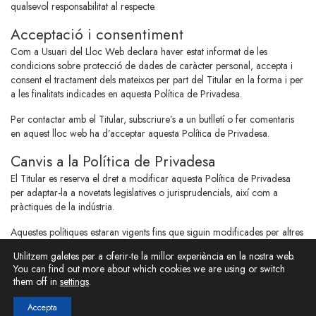
qualsevol responsabilitat al respecte.
Acceptació i consentiment
Com a Usuari del Lloc Web declara haver estat informat de les
condicions sobre protecció de dades de caràcter personal, accepta i
consent el tractament dels mateixos per part del Titular en la forma i per
a les finalitats indicades en aquesta Política de Privadesa.
Per contactar amb el Titular, subscriure’s a un butlletí o fer comentaris
en aquest lloc web ha d’acceptar aquesta Política de Privadesa.
Canvis a la Política de Privadesa
El Titular es reserva el dret a modificar aquesta Política de Privadesa
per adaptar-la a novetats legislatives o jurisprudencials, així com a
pràctiques de la indústria.
Aquestes polítiques estaran vigents fins que siguin modificades per altres
degudament publicades.
Utilitzem galetes per a oferir-te la millor experiència en la nostra web.
You can find out more about which cookies we are using or switch
them off in
settings
.
© 2026 Pere Serra Arquitectura · All Rights Reserved.
Accepta
Avis Legal
Política de Privacitat
Política de Cookies