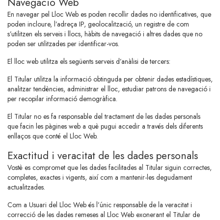
Navegació Web
En navegar pel Lloc Web es poden recollir dades no identificatives, que
poden incloure, l’adreça IP, geolocalització, un registre de com
s’utilitzen els serveis i llocs, hàbits de navegació i altres dades que no
poden ser utilitzades per identificar-vos.
El lloc web utilitza els següents serveis d’anàlisi de tercers:
El Titular utilitza la informació obtinguda per obtenir dades estadístiques,
analitzar tendències, administrar el lloc, estudiar patrons de navegació i
per recopilar informació demogràfica.
El Titular no es fa responsable del tractament de les dades personals
que facin les pàgines web a què pugui accedir a través dels diferents
enllaços que conté el Lloc Web.
Exactitud i veracitat de les dades personals
Vostè es compromet que les dades facilitades al Titular siguin correctes,
completes, exactes i vigents, així com a mantenir-les degudament
actualitzades.
Com a Usuari del Lloc Web és l’únic responsable de la veracitat i
correcció de les dades remeses al Lloc Web exonerant el Titular de